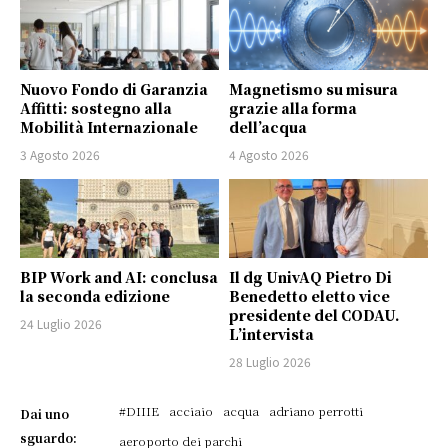
Nuovo Fondo di Garanzia
Magnetismo su misura
Affitti: sostegno alla
grazie alla forma
Mobilità Internazionale
dell’acqua
3 Agosto 2026
4 Agosto 2026
BIP Work and AI: conclusa
Il dg UnivAQ Pietro Di
la seconda edizione
Benedetto eletto vice
presidente del CODAU.
24 Luglio 2026
L’intervista
28 Luglio 2026
#DIIIE
acciaio
acqua
adriano perrotti
Dai uno
sguardo:
aeroporto dei parchi