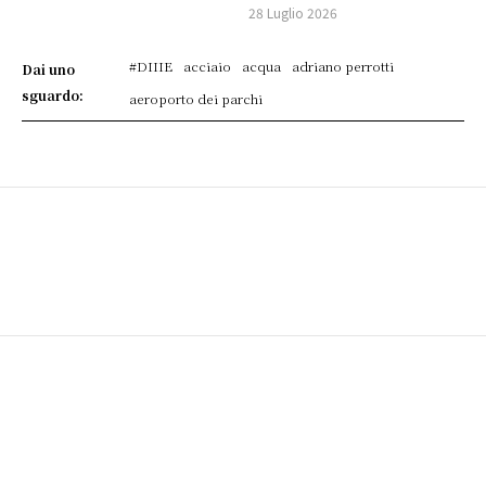
28 Luglio 2026
#DIIIE
acciaio
acqua
adriano perrotti
Dai uno
sguardo:
aeroporto dei parchi