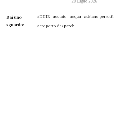
28 Luglio 2026
#DIIIE
acciaio
acqua
adriano perrotti
Dai uno
sguardo:
aeroporto dei parchi