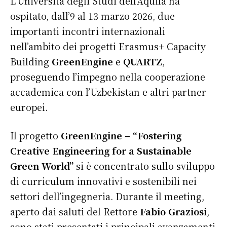
L’Università degli Studi dell’Aquila ha
ospitato, dall’9 al 13 marzo 2026, due
importanti incontri internazionali
nell’ambito dei progetti Erasmus+ Capacity
Building
GreenEngine
e
QUARTZ
,
proseguendo l’impegno nella cooperazione
accademica con l’Uzbekistan e altri partner
europei.
Il progetto
GreenEngine – “Fostering
Creative Engineering for a Sustainable
Green World”
si è concentrato sullo sviluppo
di curriculum innovativi e sostenibili nei
settori dell’ingegneria. Durante il meeting,
aperto dai saluti del Rettore
Fabio Graziosi
,
sono stati presentati i principali avanzamenti