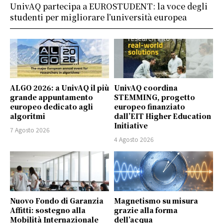
UnivAQ partecipa a EUROSTUDENT: la voce degli
studenti per migliorare l’università europea
ALGO 2026: a UnivAQ il più
UnivAQ coordina
grande appuntamento
STEMMING, progetto
europeo dedicato agli
europeo finanziato
algoritmi
dall’EIT Higher Education
Initiative
7 Agosto 2026
4 Agosto 2026
Nuovo Fondo di Garanzia
Magnetismo su misura
Affitti: sostegno alla
grazie alla forma
Mobilità Internazionale
dell’acqua