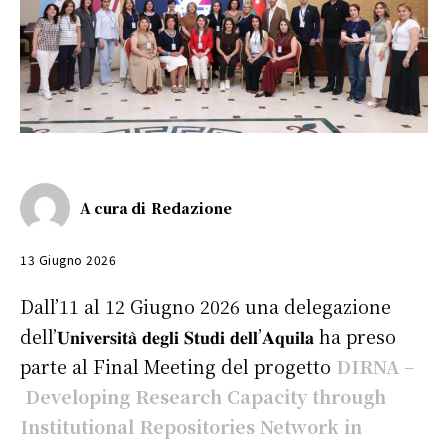
A cura di
Redazione
13 Giugno 2026
Dall’11 al 12 Giugno 2026 una delegazione
dell’𝐔𝐧𝐢𝐯𝐞𝐫𝐬𝐢𝐭𝐚̀ 𝐝𝐞𝐠𝐥𝐢 𝐒𝐭𝐮𝐝𝐢 𝐝𝐞𝐥𝐥’𝐀𝐪𝐮𝐢𝐥𝐚 ha preso
parte al Final Meeting del progetto
DIRNA
–
Developing Research Capacity through
Institutional Repositories Network in