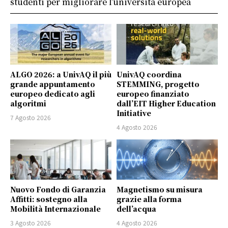
studenti per migliorare l’università europea
ALGO 2026: a UnivAQ il più
UnivAQ coordina
grande appuntamento
STEMMING, progetto
europeo dedicato agli
europeo finanziato
algoritmi
dall’EIT Higher Education
Initiative
7 Agosto 2026
4 Agosto 2026
Nuovo Fondo di Garanzia
Magnetismo su misura
Affitti: sostegno alla
grazie alla forma
Mobilità Internazionale
dell’acqua
3 Agosto 2026
4 Agosto 2026