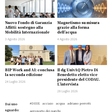
Nuovo Fondo di Garanzia
Magnetismo su misura
Affitti: sostegno alla
grazie alla forma
Mobilità Internazionale
dell’acqua
3 Agosto 2026
4 Agosto 2026
BIP Work and AI: conclusa
Il dg UnivAQ Pietro Di
la seconda edizione
Benedetto eletto vice
presidente del CODAU.
24 Luglio 2026
L’intervista
28 Luglio 2026
#DIIIE
acciaio
acqua
adriano perrotti
Dai uno
sguardo:
aeroporto dei parchi