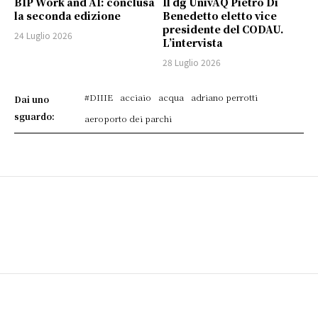
BIP Work and AI: conclusa
Il dg UnivAQ Pietro Di
la seconda edizione
Benedetto eletto vice
presidente del CODAU.
24 Luglio 2026
L’intervista
28 Luglio 2026
#DIIIE
acciaio
acqua
adriano perrotti
Dai uno
sguardo:
aeroporto dei parchi