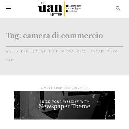
Tag:
camera di commercio
Ateneo
DSU
DICEAA
DIIIE
MESVA
DSFC
DISCAB
DISIM
eulist
- A WORD FROM OUR SPONSORS -