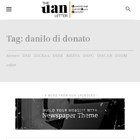
Tag:
danilo di donato
Ateneo
DSU
DICEAA
DIIIE
MESVA
DSFC
DISCAB
DISIM
eulist
- A WORD FROM OUR SPONSORS -