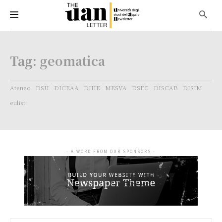
Tag:
geomatica
Ateneo
DSU
DICEAA
DIIIE
MESVA
DSFC
DISCAB
DISIM
eulist
- A WORD FROM OUR SPONSORS -