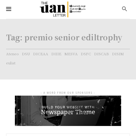
Tag:
premio senior ediltrophy
Ateneo
DSU
DICEAA
DIIIE
MESVA
DSFC
DISCAB
DISIM
eulist
- A WORD FROM OUR SPONSORS -