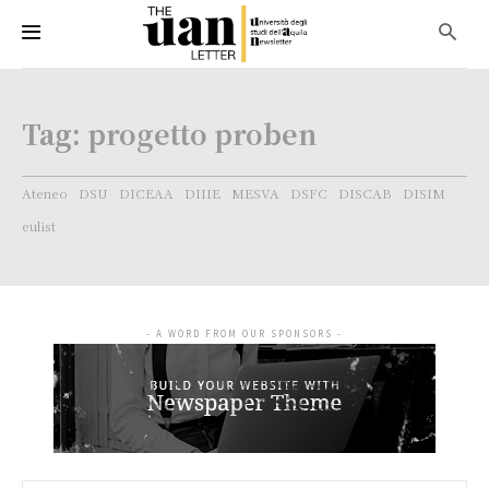
Tag:
progetto proben
Ateneo
DSU
DICEAA
DIIIE
MESVA
DSFC
DISCAB
DISIM
eulist
- A WORD FROM OUR SPONSORS -