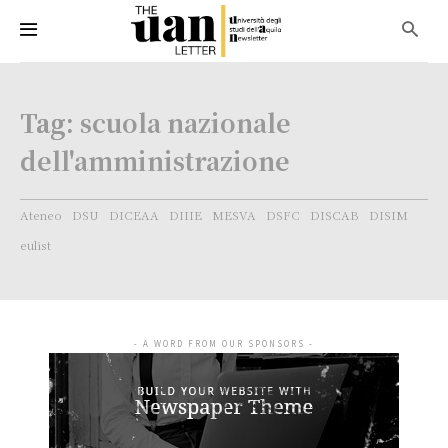
Tag:
scuola nazionale
dell'amministrazione
Ateneo
DSU
DICEAA
DIIIE
MESVA
DSFC
DISCAB
DISIM
eulist
- A WORD FROM OUR SPONSORS -