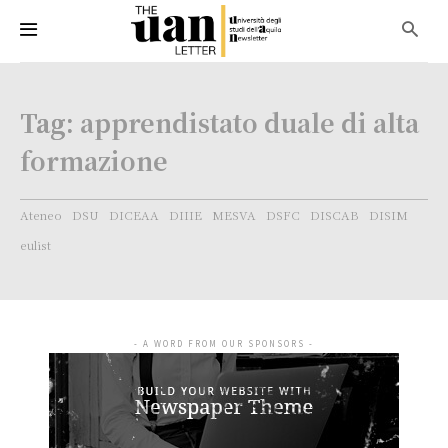
Tag:
apprendistato duale di alta
formazione
Ateneo
DSU
DICEAA
DIIIE
MESVA
DSFC
DISCAB
DISIM
eulist
- A WORD FROM OUR SPONSORS -