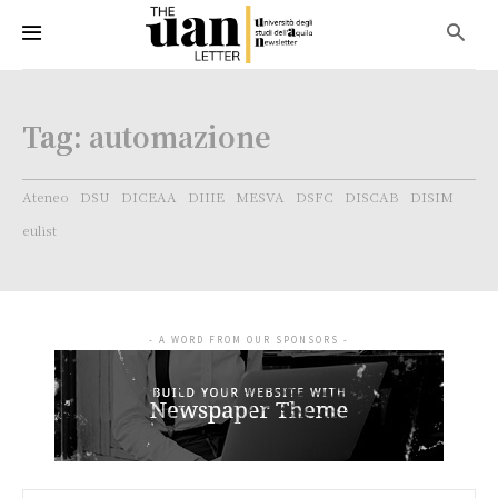
Tag:
automazione
Ateneo
DSU
DICEAA
DIIIE
MESVA
DSFC
DISCAB
DISIM
eulist
- A WORD FROM OUR SPONSORS -