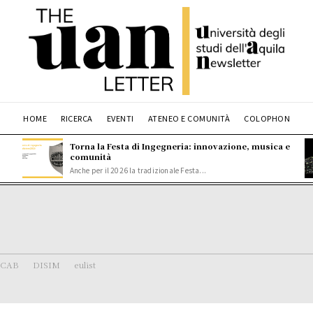
HOME
RICERCA
EVENTI
ATENEO E COMUNITÀ
COLOPHON
Torna la Festa di Ingegneria: innovazione, musica e
comunità
Anche per il 2026 la tradizionale Festa...
SCAB
DISIM
eulist