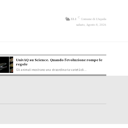
C
33.1
Comune di L'Aquila
sabato, Agosto 8, 2026
UnivAQ su Science. Quando l’evoluzione rompe le
regole
Gli animali mostrano una straordinaria varietà di...