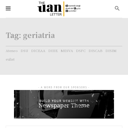
Tag:
geriatria
Ateneo
DSU
DICEAA
DIIIE
MESVA
DSFC
DISCAB
DISIM
eulist
- A WORD FROM OUR SPONSORS -