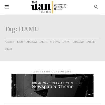
Tag:
HAMU
Ateneo
DSU
DICEAA
DIIIE
MESVA
DSFC
DISCAB
DISIM
eulist
- A WORD FROM OUR SPONSORS -