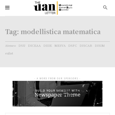
Tag:
modellistica matematica
Ateneo
DSU
DICEAA
DIIIE
MESVA
DSFC
DISCAB
DISIM
eulist
- A WORD FROM OUR SPONSORS -