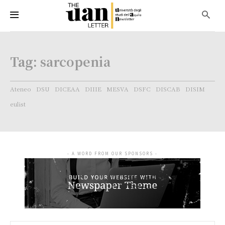
Tag:
sarcopenia
Ateneo
DSU
DICEAA
DIIIE
MESVA
DSFC
DISCAB
DISIM
eulist
- A WORD FROM OUR SPONSORS -