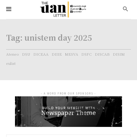
Tag:
unistem day 2025
Ateneo
DSU
DICEAA
DIIIE
MESVA
DSFC
DISCAB
DISIM
eulist
- A WORD FROM OUR SPONSORS -